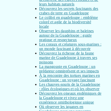
leurs habitats naturels
Découvrez les secrets fascinants des
crabes de terre en Guadeloupe
Le colibri en guadeloupe : emblème
coloré et agile de la biodiversité
locale
Observer les dauphins et baleines
autour de la Guadeloupe : guide
pratique et respectueux
Les coraux et créatures sous-marines :
un monde fascinant à découvrir
Découvrez la richesse de la faune
marine de Guadeloupe à travers ses
poissons
La mangouste en Guadeloupe : un
prédateur omniprésent et ses impacts
À la rencontre des tortues marines en
Guadeloupe : un voyage fascinant
Les chauves-souris de la Guadeloupe
: rôles écologiques et où les observer
Découvrez les oiseaux endémiques de
la Guadeloupe et vivez une
expérience ornithologique unique
Où observer les iguanes en