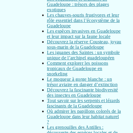
Guadeloupe : trésors des plages
exotiques
Les chauves-souris frugivores et leur
rôle essentiel dans l’écosystème de la
Guadeloupe
Les espèces invasives en Guadeloupe
et leur impact sur la faune locale
Découvrez la réserve Cousteau, joyau
sous-marin de la Guadeloupe
Les iguanes des Saintes : un symbole
unique de l’archipel guadeloupéen
Comment explorer les poissons
tropicaux de Guadeloupe en
snorkeling
Le moqueur à gorge blanche : un
trésor aviaire en danger d’extinction
Découvrez la fascinante biodiversité
des insectes en Guadeloupe
Tout savoir sur les serpents et lézards
fascinants de la Guadeloupe
Où admirer les papillons colorés de la
Guadeloupe dans leur habitat naturel
?
Les grenouilles des Antilles :
découverte des espèces locales et de