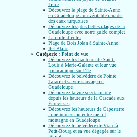
Terre
Découvrez la plage de Sainte-Anne
en Guadeloupe : un véritable paradis
des eaux turquoises
Découvrez les plus belles plages de la
Guadeloupe avec notre guide complet
La porte d’enfer
Plage de Bois Jolan à Sainte-Anne
Ilet Blanc
Catégorie :
Point de vue
Découvrez les hauteurs de Saint-
Louis à Marie-Galante et leur vue
panoramique sur l’île
Découvrez le belvédère de Pointe
Tarare et sa vue sauvage en
Guadeloupe
Découvrez la vue spectaculaire
depuis les hauteurs de la Cascade aux
Écrevisses
Découvrez les hauteurs de Capesterre
: une immersion entre mer et
montagne en Guadeloupe
Découvrez le belvédère de Viard à
Petit-Bourg et sa vue dégagée sur le
littoral