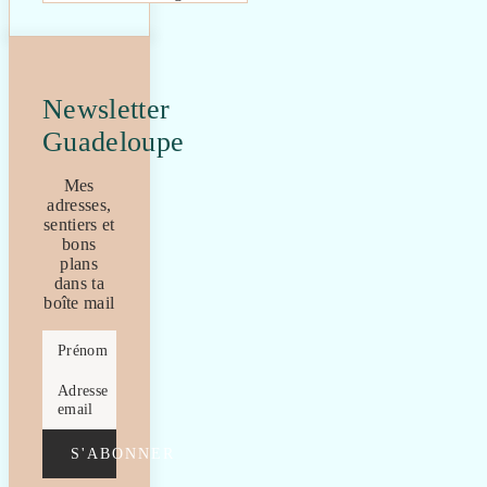
Newsletter
Guadeloupe
Mes
adresses,
sentiers et
bons
plans
dans ta
boîte mail
Prénom
Adresse
email
S'ABONNER