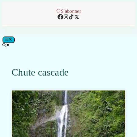
Aller
au
S'abonner
contenu
MENU
Chute cascade