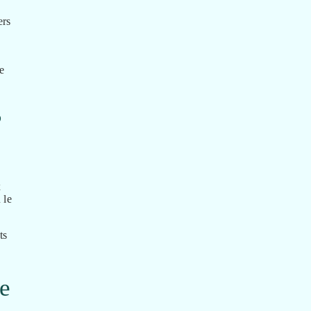
ers
e
?
x
 le
ts
e