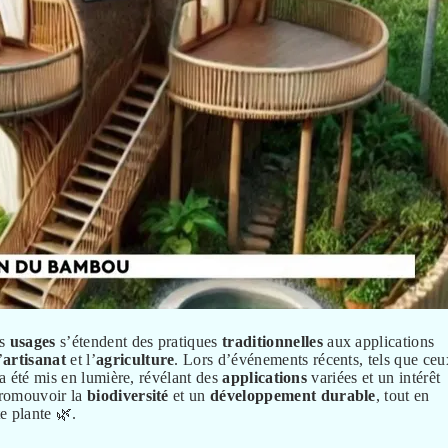
es
usages
s’étendent des pratiques
traditionnelles
aux applications
’
artisanat
et l’
agriculture
. Lors d’événements récents, tels que ceu
 a été mis en lumière, révélant des
applications
variées et un intérêt
 promouvoir la
biodiversité
et un
développement
durable
, tout en
e plante 🌿.