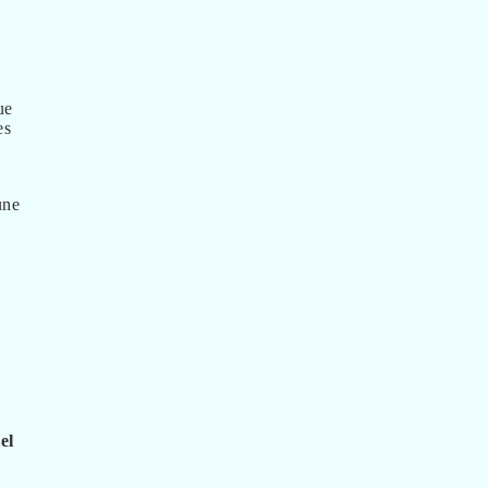
ue
es
une
el