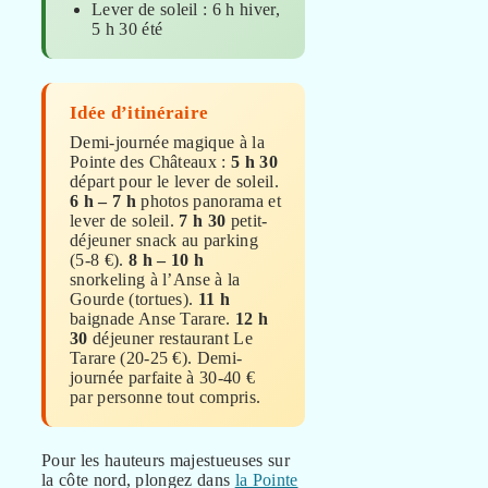
Lever de soleil : 6 h hiver,
5 h 30 été
Idée d’itinéraire
Demi-journée magique à la
Pointe des Châteaux :
5 h 30
départ pour le lever de soleil.
6 h – 7 h
photos panorama et
lever de soleil.
7 h 30
petit-
déjeuner snack au parking
(5-8 €).
8 h – 10 h
snorkeling à l’Anse à la
Gourde (tortues).
11 h
baignade Anse Tarare.
12 h
30
déjeuner restaurant Le
Tarare (20-25 €). Demi-
journée parfaite à 30-40 €
par personne tout compris.
Pour les hauteurs majestueuses sur
la côte nord, plongez dans
la Pointe