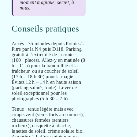
moment magique, secret, à
nous.
Conseils pratiques
Accès : 35 minutes depuis Pointe-à-
Pitre par la N4 puis D118. Parking
gratuit à l’extrémité de la route
(100+ places). Allez-y en matinée (8
h – 11 h) pour la tranquillité et la
fraîcheur, ou au coucher de soleil
(17 h – 18 h 30) pour la magie.
Évitez 12 h – 14 h en haute saison
(parking saturé, foule). Lever de
soleil exceptionnel pour les
photographes (5 h 30 – 7 h).
Tenue : tenue légère mais avec
coupe-vent (vents forts au sommet),
chaussures fermées (sentiers
rocheux), casquette à attache,
lunettes de soleil, crème solaire bio.
Apportez 1 L d’eau minimum par