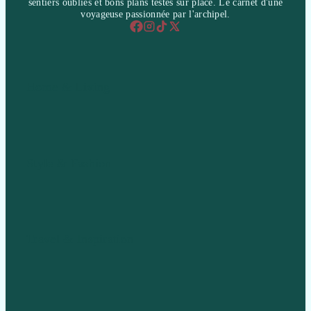
sentiers oubliés et bons plans testés sur place. Le carnet d'une
voyageuse passionnée par l'archipel.
Home & Living
Style & Fashion
Travel & Inspiration