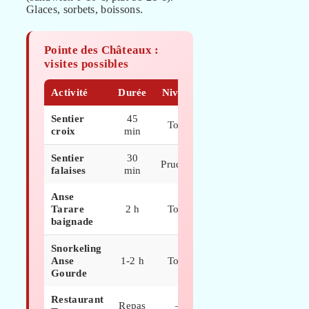
Glaces, sorbets, boissons.
Pointe des Châteaux :
visites possibles
Activité
Durée
Niveau
Coût
Sentier
45
Tous
Gratuit
croix
min
Sentier
30
Prudent
Gratuit
falaises
min
Anse
Tarare
2 h
Tous
Gratuit
baignade
Snorkeling
Loc
Anse
1-2 h
Tous
PMT
Gourde
15 €
Restaurant
20-30
Repas
–