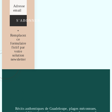
Adresse
email
S'ABONNER
*
Remplacez
ce
formulaire
fictif par
votre
solution
newsletter
GUADELOUPE-
GUADELOUPE
Récits authentiques de Guadeloupe, plages méconnues,