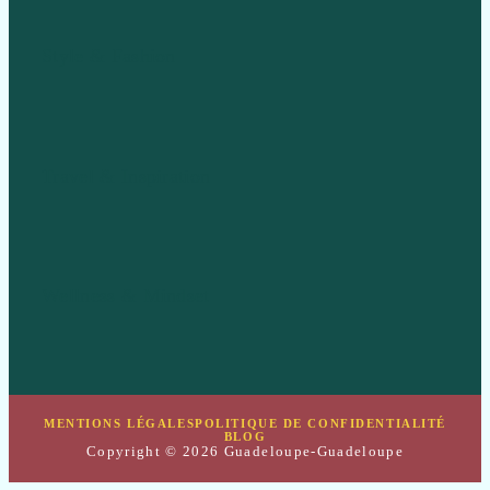
Style & Fashion
Travel & Inspiration
Wellness & Mindset
MENTIONS LÉGALES
POLITIQUE DE CONFIDENTIALITÉ
BLOG
Copyright © 2026 Guadeloupe-Guadeloupe