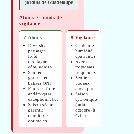
jardins de Guadeloupe
Atouts et points de
vigilance
✓ Atouts
✗ Vigilance
Diversité
Chaleur et
paysages :
humidité
forêt,
épuisantes
montagne,
Averses
côte, volcan
tropicales
Sentiers
fréquentes
gratuits et
Sentiers
balisés ONF
boueux
Faune et flore
après pluie
endémiques
Saison
exceptionnelles
cyclonique
Saison sèche
(août-
garantit
octobre) à
conditions
éviter
optimales