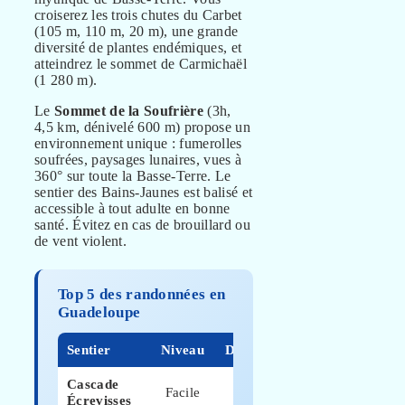
croiserez les trois chutes du Carbet
(105 m, 110 m, 20 m), une grande
diversité de plantes endémiques, et
atteindrez le sommet de Carmichaël
(1 280 m).
Le
Sommet de la Soufrière
(3h,
4,5 km, dénivelé 600 m) propose un
environnement unique : fumerolles
soufrées, paysages lunaires, vues à
360° sur toute la Basse-Terre. Le
sentier des Bains-Jaunes est balisé et
accessible à tout adulte en bonne
santé. Évitez en cas de brouillard ou
de vent violent.
Top 5 des randonnées en
Guadeloupe
Sentier
Niveau
Durée
Dénivelé
Cascade
15
Facile
5 m
Écrevisses
min