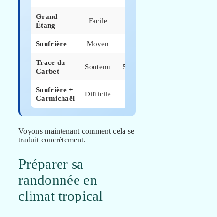
Grand
45
Facile
10 m
Étang
min
Soufrière
Moyen
3h
600 m
Trace du
Soutenu
5h30
600 m
Carbet
Soufrière +
Difficile
7h
850 m
Carmichaël
Voyons maintenant comment cela se
traduit concrètement.
Préparer sa
randonnée en
climat tropical