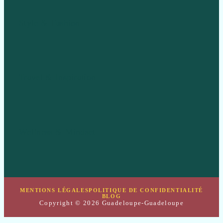
Style & Fashion
Travel & Inspiration
Wellness & Mindset
MENTIONS LÉGALES
POLITIQUE DE CONFIDENTIALITÉ
BLOG
Copyright © 2026 Guadeloupe-Guadeloupe