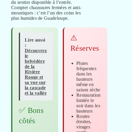
du sentier disponible à l’entrée.
Compter chaussures fermées et anti-
moustiques : c’est l’un des coins les
plus humides de Guadeloupe.
⚠️
Lire aussi
:
Réserves
Découvrez
le
belvédère
Pluies
de la
fréquentes
Rivière
dans les
Rouge et
hauteurs
sa vue sur
même en
la cascade
saison sèche
et la vallée
Restauration
limitée le
soir dans les
✅ Bons
hauteurs
Routes
côtés
étroites,
virages