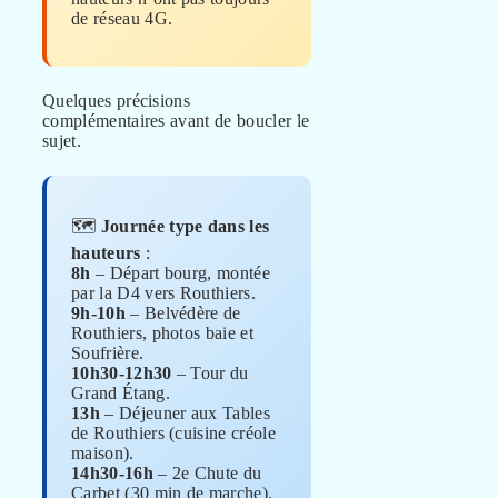
de réseau 4G.
Quelques précisions
complémentaires avant de boucler le
sujet.
🗺️
Journée type dans les
hauteurs
:
8h
– Départ bourg, montée
par la D4 vers Routhiers.
9h-10h
– Belvédère de
Routhiers, photos baie et
Soufrière.
10h30-12h30
– Tour du
Grand Étang.
13h
– Déjeuner aux Tables
de Routhiers (cuisine créole
maison).
14h30-16h
– 2e Chute du
Carbet (30 min de marche).