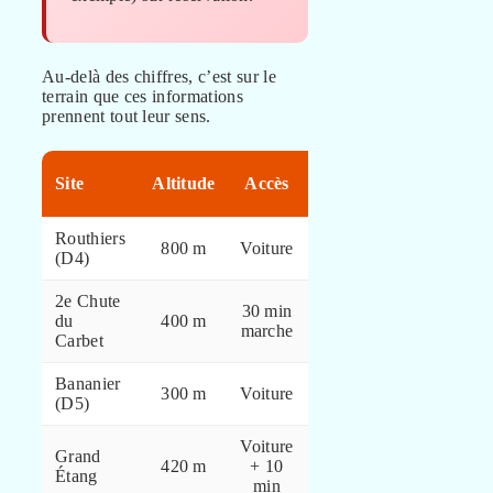
Au-delà des chiffres, c’est sur le
terrain que ces informations
prennent tout leur sens.
Vue
Site
Altitude
Accès
principale
Routhiers
Baie +
800 m
Voiture
(D4)
Soufrière
2e Chute
30 min
Cascade
du
400 m
marche
110 m
Carbet
Bananier
Bananeraies
300 m
Voiture
(D5)
actives
Voiture
Grand
Lac et forêt
420 m
+ 10
Étang
humide
min