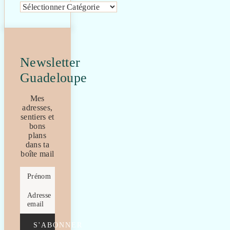
Catégories
Newsletter
Guadeloupe
Mes
adresses,
sentiers et
bons
plans
dans ta
boîte mail
Prénom
Adresse
email
S'ABONNER