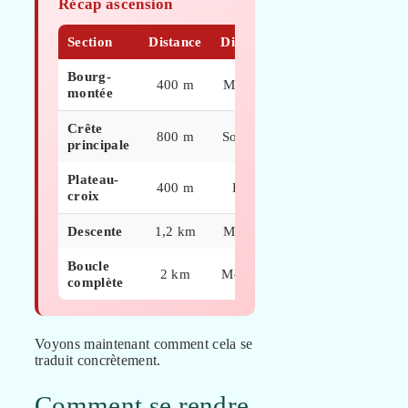
Récap ascension
Section
Distance
Difficulté
Note
Bourg-
400 m
Modérée
★★★☆☆
montée
Crête
800 m
Soutenue
★★★★☆
principale
Plateau-
400 m
Facile
★★★★★
croix
Descente
1,2 km
Modérée
★★★☆☆
Boucle
2 km
Moyenne
★★★★☆
complète
Voyons maintenant comment cela se
traduit concrètement.
Comment se rendre