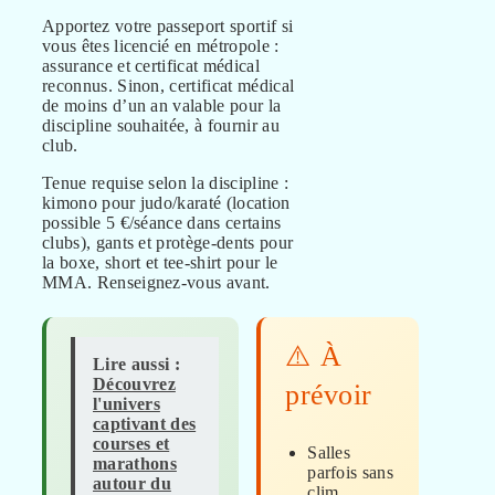
Apportez votre passeport sportif si
vous êtes licencié en métropole :
assurance et certificat médical
reconnus. Sinon, certificat médical
de moins d’un an valable pour la
discipline souhaitée, à fournir au
club.
Tenue requise selon la discipline :
kimono pour judo/karaté (location
possible 5 €/séance dans certains
clubs), gants et protège-dents pour
la boxe, short et tee-shirt pour le
MMA. Renseignez-vous avant.
⚠️ À
Lire aussi :
Découvrez
prévoir
l'univers
captivant des
courses et
Salles
marathons
parfois sans
autour du
clim,