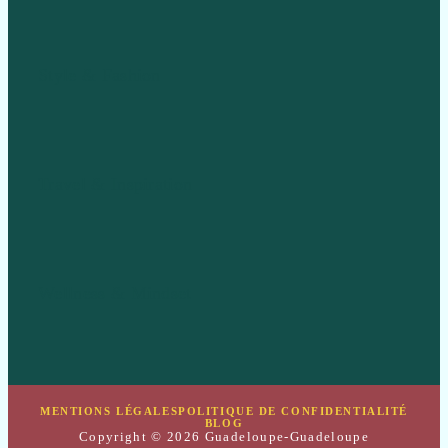
Style & Fashion
Travel & Inspiration
Wellness & Mindset
MENTIONS LÉGALES
POLITIQUE DE CONFIDENTIALITÉ
BLOG
Copyright © 2026 Guadeloupe-Guadeloupe