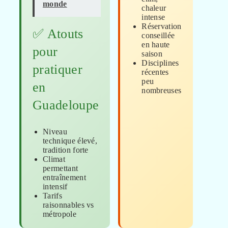
monde
chaleur
intense
Réservation
✅ Atouts
conseillée
en haute
pour
saison
Disciplines
pratiquer
récentes
peu
en
nombreuses
Guadeloupe
Niveau
technique élevé,
tradition forte
Climat
permettant
entraînement
intensif
Tarifs
raisonnables vs
métropole