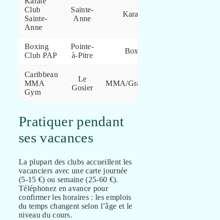
Karate
Club
Sainte-
Stages
Karaté
Sainte-
Anne
internationaux
Anne
Boxing
Pointe-
Salle
Boxe
Club PAP
à-Pitre
complète
Caribbean
Le
Discipline
MMA
MMA/Grappling
Gosier
moderne
Gym
Pratiquer pendant
ses vacances
La plupart des clubs accueillent les
vacanciers avec une carte journée
(5-15 €) ou semaine (25-60 €).
Téléphonez en avance pour
confirmer les horaires : les emplois
du temps changent selon l’âge et le
niveau du cours.