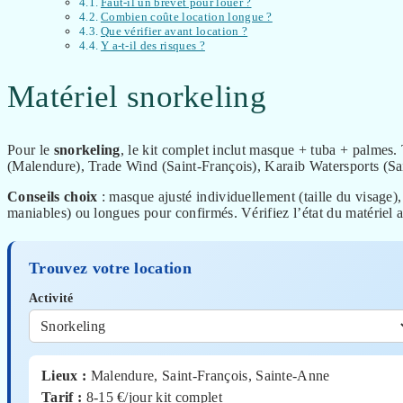
Faut-il un brevet pour louer ?
Combien coûte location longue ?
Que vérifier avant location ?
Y a-t-il des risques ?
Matériel snorkeling
Pour le
snorkeling
, le kit complet inclut masque + tuba + palmes. 
(Malendure), Trade Wind (Saint-François), Karaib Watersports (Sai
Conseils choix
: masque ajusté individuellement (taille du visage)
maniables) ou longues pour confirmés. Vérifiez l’état du matériel a
Trouvez votre location
Activité
Lieux :
Malendure, Saint-François, Sainte-Anne
Tarif :
8-15 €/jour kit complet