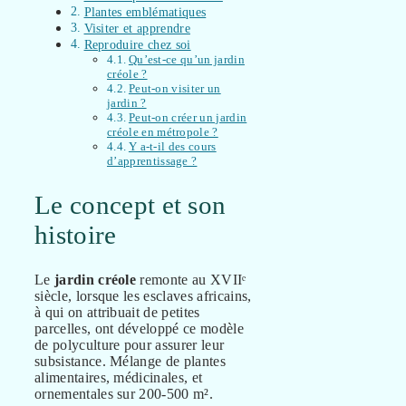
Plantes emblématiques
Visiter et apprendre
Reproduire chez soi
Qu’est-ce qu’un jardin
créole ?
Peut-on visiter un
jardin ?
Peut-on créer un jardin
créole en métropole ?
Y a-t-il des cours
d’apprentissage ?
Le concept et son
histoire
Le
jardin créole
remonte au XVIIᵉ
siècle, lorsque les esclaves africains,
à qui on attribuait de petites
parcelles, ont développé ce modèle
de polyculture pour assurer leur
subsistance. Mélange de plantes
alimentaires, médicinales, et
ornementales sur 200-500 m².