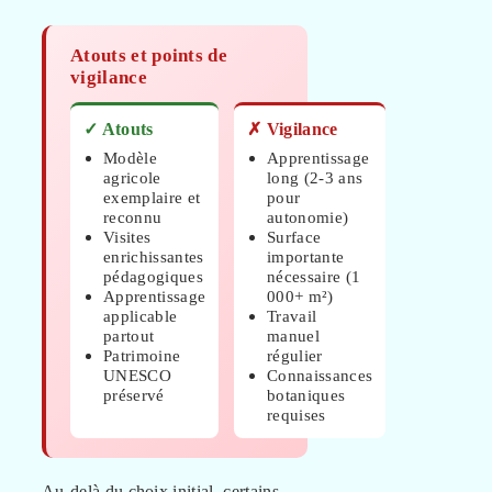
Atouts et points de
vigilance
✓ Atouts
✗ Vigilance
Modèle
Apprentissage
agricole
long (2-3 ans
exemplaire et
pour
reconnu
autonomie)
Visites
Surface
enrichissantes
importante
pédagogiques
nécessaire (1
Apprentissage
000+ m²)
applicable
Travail
partout
manuel
Patrimoine
régulier
UNESCO
Connaissances
préservé
botaniques
requises
Au-delà du choix initial, certains