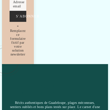
Adresse
email
S'ABONNER
*
Remplacez
ce
formulaire
fictif par
votre
solution
newsletter
GUADELOUPE-
GUADELOUPE
Récits authentiques de Guadeloupe, plages méconnues,
sentiers oubliés et bons plans testés sur place. Le carnet d'une