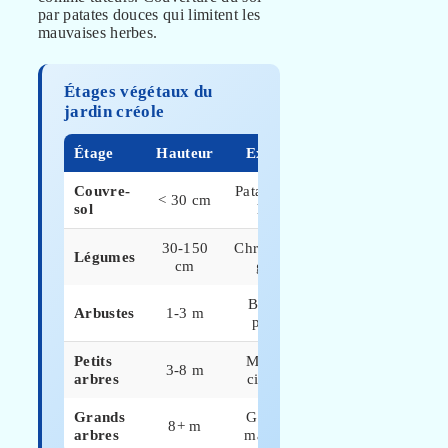
par patates douces qui limitent les
mauvaises herbes.
Étages végétaux du
jardin créole
Étage
Hauteur
Exemples
Rôle
Couvre-
Patate douce,
Protection
< 30 cm
sol
herbes
sol
30-150
Christophine,
Légumes
Production
cm
gombo
Bananier,
Arbustes
1-3 m
Fruits
papayer
Petits
Manguier,
Ombre +
3-8 m
arbres
citronnier
fruits
Grands
Gommier,
8+ m
Brise-vent
arbres
mahogany