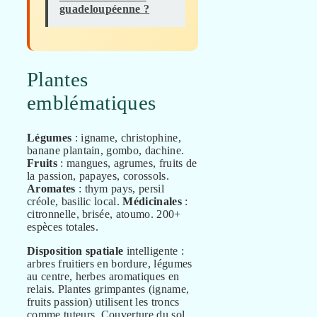
guadeloupéenne ?
Plantes
emblématiques
Légumes
: igname, christophine,
banane plantain, gombo, dachine.
Fruits
: mangues, agrumes, fruits de
la passion, papayes, corossols.
Aromates
: thym pays, persil
créole, basilic local.
Médicinales
:
citronnelle, brisée, atoumo. 200+
espèces totales.
Disposition spatiale
intelligente :
arbres fruitiers en bordure, légumes
au centre, herbes aromatiques en
relais. Plantes grimpantes (igname,
fruits passion) utilisent les troncs
comme tuteurs. Couverture du sol