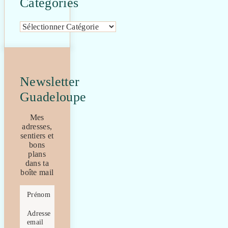
Catégories
Catégories
Newsletter
Guadeloupe
Mes
adresses,
sentiers et
bons
plans
dans ta
boîte mail
Prénom
Adresse
email