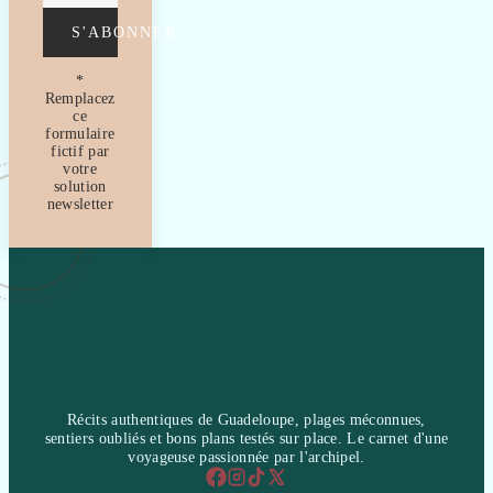
S'ABONNER
*
Remplacez
ce
formulaire
fictif par
votre
solution
newsletter
GUADELOUPE-
GUADELOUPE
Récits authentiques de Guadeloupe, plages méconnues,
sentiers oubliés et bons plans testés sur place. Le carnet d'une
voyageuse passionnée par l'archipel.