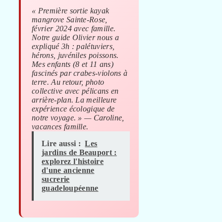
« Première sortie kayak
mangrove Sainte-Rose,
février 2024 avec famille.
Notre guide Olivier nous a
expliqué 3h : palétuviers,
hérons, juvéniles poissons.
Mes enfants (8 et 11 ans)
fascinés par crabes-violons à
terre. Au retour, photo
collective avec pélicans en
arrière-plan. La meilleure
expérience écologique de
notre voyage. » — Caroline,
vacances famille.
Lire aussi :
Les
jardins de Beauport :
explorez l'histoire
d'une ancienne
sucrerie
guadeloupéenne