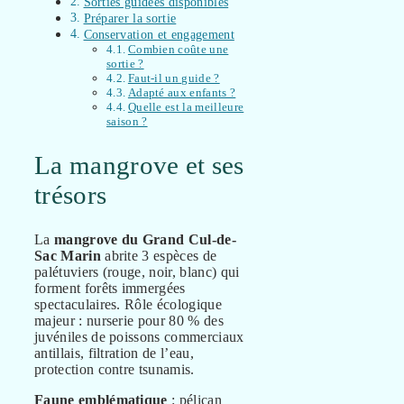
Sorties guidées disponibles
Préparer la sortie
Conservation et engagement
Combien coûte une
sortie ?
Faut-il un guide ?
Adapté aux enfants ?
Quelle est la meilleure
saison ?
La mangrove et ses
trésors
La
mangrove du Grand Cul-de-
Sac Marin
abrite 3 espèces de
palétuviers (rouge, noir, blanc) qui
forment forêts immergées
spectaculaires. Rôle écologique
majeur : nurserie pour 80 % des
juvéniles de poissons commerciaux
antillais, filtration de l’eau,
protection contre tsunamis.
Faune emblématique
: pélican