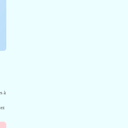
es à
tez