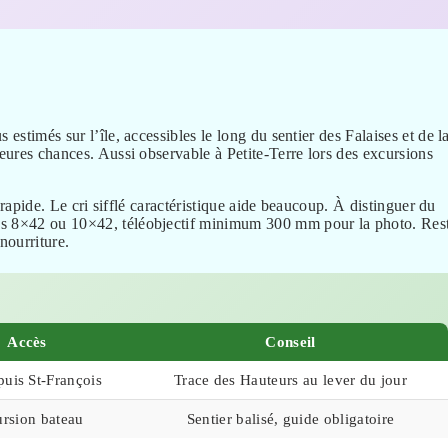
estimés sur l’île, accessibles le long du sentier des Falaises et de l
leures chances. Aussi observable à Petite-Terre lors des excursions
t rapide. Le cri sifflé caractéristique aide beaucoup. À distinguer du
les 8×42 ou 10×42, téléobjectif minimum 300 mm pour la photo. Res
 nourriture.
Accès
Conseil
uis St-François
Trace des Hauteurs au lever du jour
rsion bateau
Sentier balisé, guide obligatoire