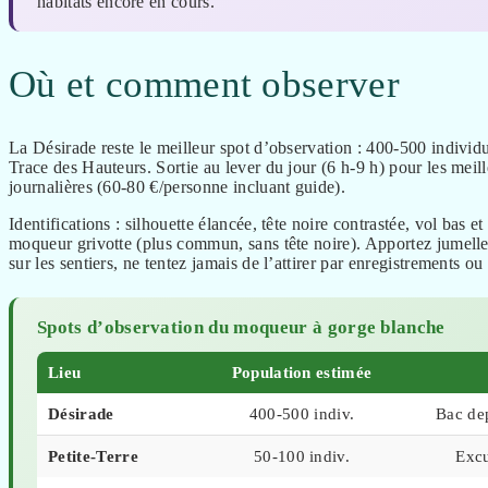
habitats encore en cours.
Où et comment observer
La Désirade reste le meilleur spot d’observation : 400-500 individus 
Trace des Hauteurs. Sortie au lever du jour (6 h-9 h) pour les meil
journalières (60-80 €/personne incluant guide).
Identifications : silhouette élancée, tête noire contrastée, vol bas e
moqueur grivotte (plus commun, sans tête noire). Apportez jumel
sur les sentiers, ne tentez jamais de l’attirer par enregistrements ou
Spots d’observation du moqueur à gorge blanche
Lieu
Population estimée
Désirade
400-500 indiv.
Bac dep
Petite-Terre
50-100 indiv.
Excu