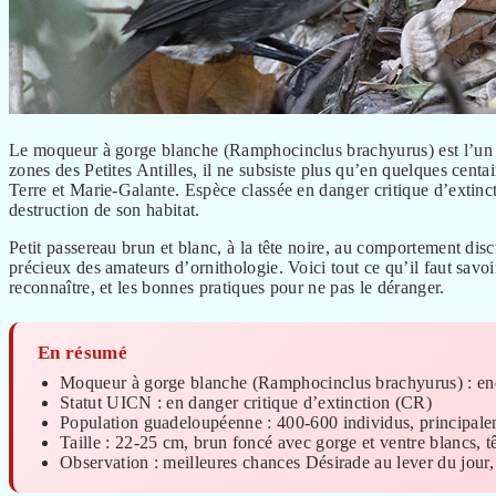
Le moqueur à gorge blanche (Ramphocinclus brachyurus) est l’un
zones des Petites Antilles, il ne subsiste plus qu’en quelques cent
Terre et Marie-Galante. Espèce classée en danger critique d’extincti
destruction de son habitat.
Petit passereau brun et blanc, à la tête noire, au comportement disc
précieux des amateurs d’ornithologie. Voici tout ce qu’il faut savo
reconnaître, et les bonnes pratiques pour ne pas le déranger.
En résumé
Moqueur à gorge blanche (Ramphocinclus brachyurus) : end
Statut UICN : en danger critique d’extinction (CR)
Population guadeloupéenne : 400-600 individus, principalem
Taille : 22-25 cm, brun foncé avec gorge et ventre blancs, t
Observation : meilleures chances Désirade au lever du jour