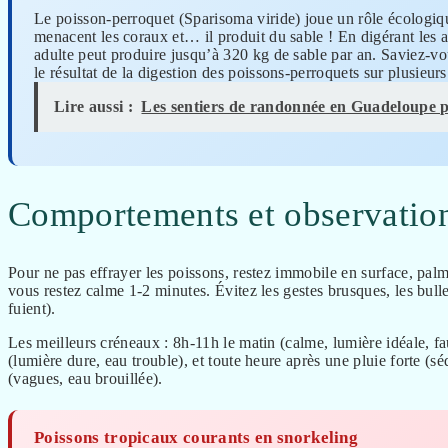
Le poisson-perroquet (Sparisoma viride) joue un rôle écologique 
menacent les coraux et… il produit du sable ! En digérant les al
adulte peut produire jusqu’à 320 kg de sable par an. Saviez-vo
le résultat de la digestion des poissons-perroquets sur plusieur
Lire aussi :
Les sentiers de randonnée en Guadeloupe p
Comportements et observatio
Pour ne pas effrayer les poissons, restez immobile en surface, pa
vous restez calme 1-2 minutes. Évitez les gestes brusques, les bul
fuient).
Les meilleurs créneaux : 8h-11h le matin (calme, lumière idéale, f
(lumière dure, eau trouble), et toute heure après une pluie forte (séd
(vagues, eau brouillée).
Poissons tropicaux courants en snorkeling