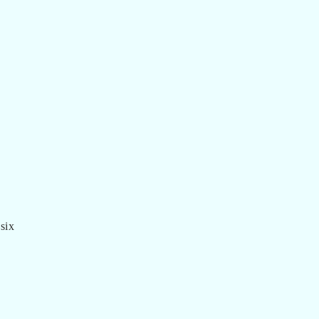
six
e