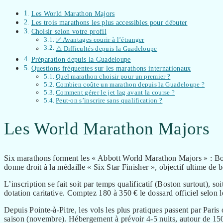
Les World Marathon Majors
Les trois marathons les plus accessibles pour débuter
Choisir selon votre profil
✅ Avantages courir à l’étranger
⚠️ Difficultés depuis la Guadeloupe
Préparation depuis la Guadeloupe
Questions fréquentes sur les marathons internationaux
Quel marathon choisir pour un premier ?
Combien coûte un marathon depuis la Guadeloupe ?
Comment gérer le jet lag avant la course ?
Peut-on s’inscrire sans qualification ?
Les World Marathon Majors
Six marathons forment les « Abbott World Marathon Majors » : Bo
donne droit à la médaille « Six Star Finisher », objectif ultime de
L’inscription se fait soit par temps qualificatif (Boston surtout), 
dotation caritative. Comptez 180 à 350 € le dossard officiel selon l
Depuis Pointe-à-Pitre, les vols les plus pratiques passent par Pa
saison (novembre). Hébergement à prévoir 4-5 nuits, autour de 150-