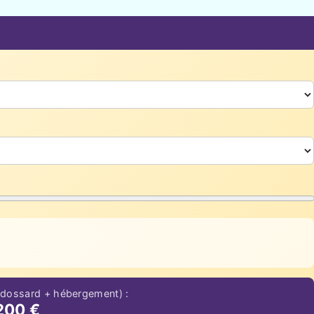
 dossard + hébergement) :
200 €