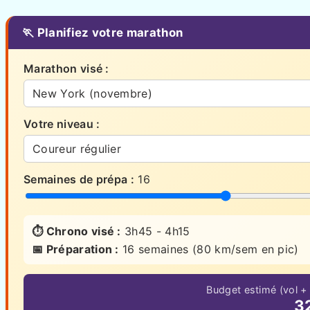
🏃 Planifiez votre marathon
Marathon visé :
Votre niveau :
Semaines de prépa :
16
⏱️ Chrono visé :
3h45 - 4h15
📅 Préparation :
16 semaines (80 km/sem en pic)
Budget estimé (vol +
3