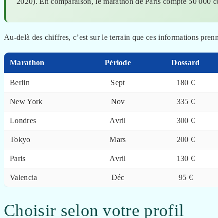
2020). En comparaison, le marathon de Paris compte 50 000 c
Au-delà des chiffres, c’est sur le terrain que ces informations prenn
Marathon
Période
Dossard
Berlin
Sept
180 €
New York
Nov
335 €
Londres
Avril
300 €
Tokyo
Mars
200 €
Paris
Avril
130 €
Valencia
Déc
95 €
Choisir selon votre profil