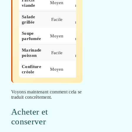
Moyen
15 €
viande
min
Salade
20
Facile
8 €
grillée
min
Soupe
40
Moyen
12 €
parfumée
min
Marinade
15
Facile
6 €
poisson
min
Confiture
Moyen
1h
10 €
créole
Voyons maintenant comment cela se
traduit concrètement.
Acheter et
conserver