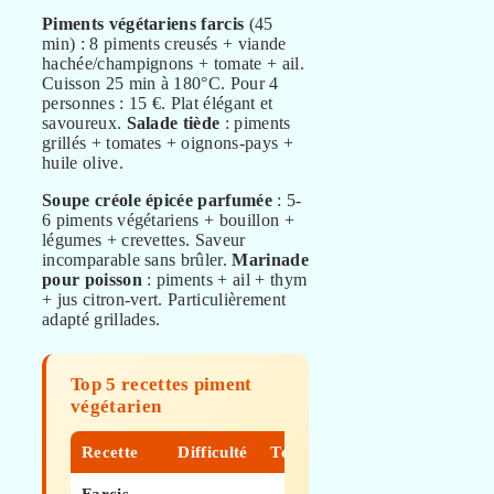
Piments végétariens farcis
(45
min) : 8 piments creusés + viande
hachée/champignons + tomate + ail.
Cuisson 25 min à 180°C. Pour 4
personnes : 15 €. Plat élégant et
savoureux.
Salade tiède
: piments
grillés + tomates + oignons-pays +
huile olive.
Soupe créole épicée parfumée
: 5-
6 piments végétariens + bouillon +
légumes + crevettes. Saveur
incomparable sans brûler.
Marinade
pour poisson
: piments + ail + thym
+ jus citron-vert. Particulièrement
adapté grillades.
Top 5 recettes piment
végétarien
Recette
Difficulté
Temps
Budget
Farcis
45