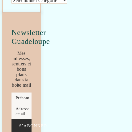
Newsletter
Guadeloupe
Mes
adresses,
sentiers et
bons
plans
dans ta
boîte mail
Prénom
Adresse
email
S'ABONNER