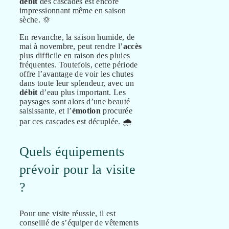
débit
des cascades est encore
impressionnant même en saison
sèche. 🌞
En revanche, la saison humide, de
mai à novembre, peut rendre l’
accès
plus difficile en raison des pluies
fréquentes. Toutefois, cette période
offre l’avantage de voir les chutes
dans toute leur splendeur, avec un
débit
d’eau plus important. Les
paysages sont alors d’une beauté
saisissante, et l’
émotion
procurée
par ces cascades est décuplée. 🌧️
Quels équipements
prévoir pour la visite
?
Pour une visite réussie, il est
conseillé de s’équiper de vêtements