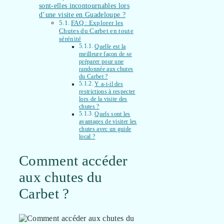
sont-elles incontournables lors
d’une visite en Guadeloupe ?
FAQ : Explorer les
Chutes du Carbet en toute
sérénité
Quelle est la
meilleure façon de se
préparer pour une
randonnée aux chutes
du Carbet ?
Y a-t-il des
restrictions à respecter
lors de la visite des
chutes ?
Quels sont les
avantages de visiter les
chutes avec un guide
local ?
Comment accéder
aux chutes du
Carbet ?