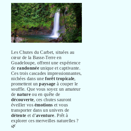
Les Chutes du Carbet, situées au
cœur de la Basse-Terre en
Guadeloupe, offrent une expérience
de
randonnée
unique et captivante.
Ces trois cascades impressionnantes,
nichées dans une
forêt tropicale
,
promettent un
paysage
à couper le
souffle. Que vous soyez un amateur
de
nature
ou en quête de
découverte
, ces chutes sauront
éveiller vos
émotions
et vous
transporter dans un univers de
détente
et d’
aventure
. Prêt à
explorer ces merveilles naturelles ?
🌿