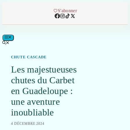
Aller
au
S'abonner
contenu
MENU
CHUTE CASCADE
Les majestueuses
chutes du Carbet
en Guadeloupe :
une aventure
inoubliable
4 DÉCEMBRE 2024