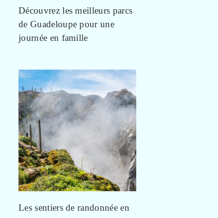
Découvrez les meilleurs parcs
de Guadeloupe pour une
journée en famille
Les sentiers de randonnée en