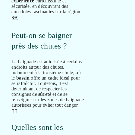
expérience
enrichissante et
sécurisée, en découvrant des
anecdotes fascinantes sur la région.
🗺️
Peut-on se baigner
près des chutes ?
La baignade est autorisée à certains
endroits autour des chutes,
notamment à la troisième chute, où
le
bassin
offre un cadre idéal pour
se rafraîchir. Toutefois, il est
déterminant de respecter les
consignes de
sûreté
et de se
renseigner sur les zones de baignade
autorisées pour éviter tout danger.
🏊‍♂️
Quelles sont les