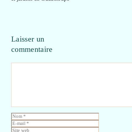
Laisser un
commentaire
Commentaire
Nom
E-
mail
Site