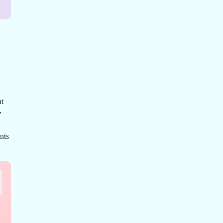
nt
,
nts