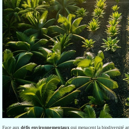
Face aux
défis environnementaux
qui menacent la biodiversité ant