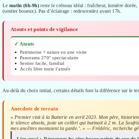
Le
matin (6h-9h)
reste le créneau idéal : fraîcheur, lumière dorée
(sentier boueux). Pas d’éclairage : redescendez avant 17h.
Atouts et points de vigilance
✓ Atouts
Patrimoine + nature en une visite
Panorama 270° spectaculaire
Sentier facile, familial
Accès libre toute l’année
Au-delà du choix initial, certains détails font la différence sur le te
Anecdote de terrain
« Premier visit à la Batterie en avril 2023. Mon père, historie
le silence absolu, juste un colibri qui butinait à 2 m. La Soufri
mes ancêtres montaient la garde.’. » — Frédéric, recherche g
Lire aussi :
Découvrez les plus beaux points de vue de