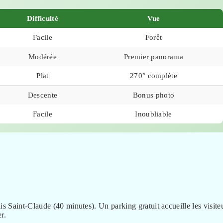
Difficulté
Vue
Facile
Forêt
Modérée
Premier panorama
Plat
270° complète
Descente
Bonus photo
Facile
Inoubliable
uis Saint-Claude (40 minutes). Un parking gratuit accueille les visite
r.