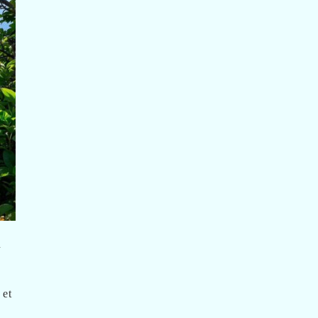
n
 et