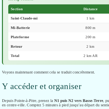
Section
Distance
Saint-Claude-mi
1 km
Mi-Batterie
800 m
Plateforme
200 m
Retour
2 km
Total
2 km AR
Voyons maintenant comment cela se traduit concrètement.
Y accéder et organiser
Depuis Pointe-à-Pitre, prenez la
N1 puis N2 vers Basse-Terre
, p
en centre-ville. Comptez 5 minutes à pied jusqu’au départ du sentie