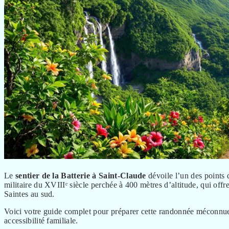
Le
sentier de la Batterie à Saint-Claude
dévoile l’un des points 
militaire du XVIIIᵉ siècle perchée à 400 mètres d’altitude, qui offr
Saintes au sud.
Voici votre guide complet pour préparer cette randonnée méconnue 
accessibilité familiale.