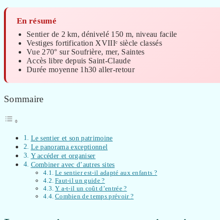
En résumé
Sentier de 2 km, dénivelé 150 m, niveau facile
Vestiges fortification XVIIIᵉ siècle classés
Vue 270° sur Soufrière, mer, Saintes
Accès libre depuis Saint-Claude
Durée moyenne 1h30 aller-retour
Sommaire
Le sentier et son patrimoine
Le panorama exceptionnel
Y accéder et organiser
Combiner avec d’autres sites
Le sentier est-il adapté aux enfants ?
Faut-il un guide ?
Y a-t-il un coût d’entrée ?
Combien de temps prévoir ?