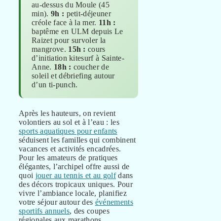
au-dessus du Moule (45
min).
9h :
petit-déjeuner
créole face à la mer.
11h :
baptême en ULM depuis Le
Raizet pour survoler la
mangrove.
15h :
cours
d’initiation kitesurf à Sainte-
Anne.
18h :
coucher de
soleil et débriefing autour
d’un ti-punch.
Après les hauteurs, on revient
volontiers au sol et à l’eau : les
sports aquatiques pour enfants
séduisent les familles qui combinent
vacances et activités encadrées.
Pour les amateurs de pratiques
élégantes, l’archipel offre aussi de
quoi
jouer au tennis et au golf
dans
des décors tropicaux uniques. Pour
vivre l’ambiance locale, planifiez
votre séjour autour des
événements
sportifs annuels
, des coupes
régionales aux marathons