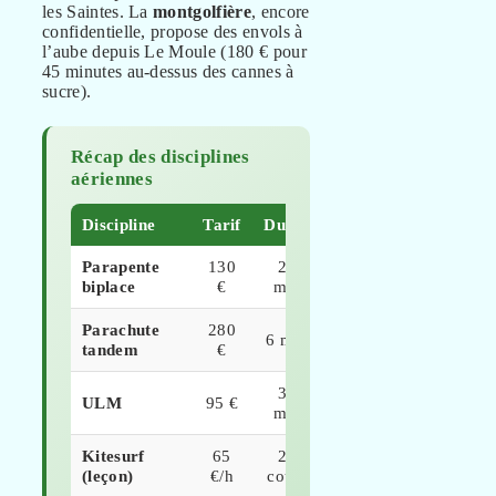
les Saintes. La
montgolfière
, encore
confidentielle, propose des envols à
l’aube depuis Le Moule (180 € pour
45 minutes au-dessus des cannes à
sucre).
Récap des disciplines
aériennes
Discipline
Tarif
Durée
Sensations
Parapente
130
25
★★★★☆
biplace
€
min
Parachute
280
6 min
★★★★★
tandem
€
30
ULM
95 €
★★★☆☆
min
Kitesurf
65
2h
★★★★☆
(leçon)
€/h
cours