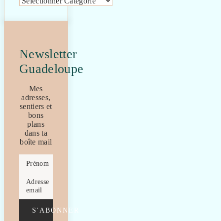
Newsletter
Guadeloupe
Mes
adresses,
sentiers et
bons
plans
dans ta
boîte mail
Prénom
Adresse
email
S'ABONNER