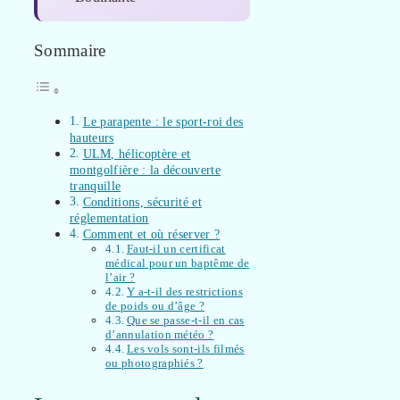
Sommaire
Le parapente : le sport-roi des
hauteurs
ULM, hélicoptère et
montgolfière : la découverte
tranquille
Conditions, sécurité et
réglementation
Comment et où réserver ?
Faut-il un certificat
médical pour un baptême de
l’air ?
Y a-t-il des restrictions
de poids ou d’âge ?
Que se passe-t-il en cas
d’annulation météo ?
Les vols sont-ils filmés
ou photographiés ?