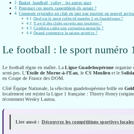
Basket, handball, volley : les autres stars
Pourquoi ces sports rassemblent-ils autant ?
Comment rejoindre un club en tant que touriste ou nouvel arriva
Quel est le sport collectif numéro 1 en Guadeloupe ?
Y a-t-il des clubs ouverts aux touristes ?
Combien coûte une cotisation annuelle ?
Quand commence la saison sportive ?
Le football : le sport numéro 
Le football règne en maître. La
Ligue Guadeloupéenne
organise u
semi-pro. L’
Étoile de Morne-à-l’Eau
, le
CS Moulien
et le
Solida
en Coupe de France des DOM.
Côté Équipe Nationale, la sélection guadeloupéenne brille en
Gol
localement ont rejoint la Ligue 1 française : Thierry Henry (orig
récemment Wesley Lautoa.
Lire aussi :
Découvrez les compétitions sportives local