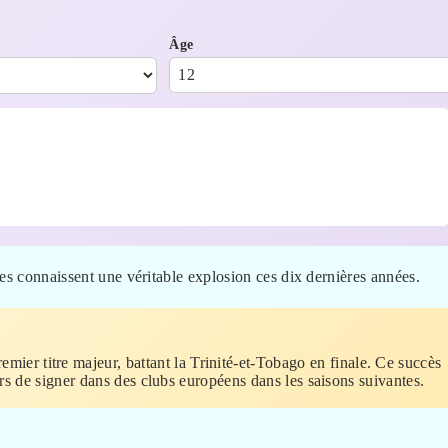
Âge
es connaissent une véritable explosion ces dix dernières années.
remier titre majeur, battant la Trinité-et-Tobago en finale. Ce succès
urs de signer dans des clubs européens dans les saisons suivantes.