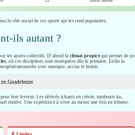
00
12
Toute année
ssi le rôle social de ces sports qui les rend populaires.
t-ils autant ?
r les sports collectifs. D’abord la
climat propice
qui permet de jo
les
, où ces disciplines sont enseignées dès le primaire. Enfin la
tergénérationnelle avec musique, accras et bokits.
ng en Guadeloupe
our leur ferveur. Les dérivés (chants en créole, tambours ka,
part entière. Une expérience à vivre au moins une fois en tribune.
✗ Limites