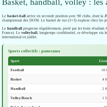
Basket, handball, volley : les 
Le
basket-ball
arrive en seconde position avec 90 clubs, dont la
J
championnat des DOM. Le basket de rue (3×3) explose chez les jeun
Le
handball
progresse régulièrement, porté par les bons résultat
France). Le
volleyball
, longtemps confidentiel, se développe via l
international en juillet.
Sports collectifs : panorama
Sport
Lice
Football
18 
Basket
4 
Handball
2 
Volley/Beach
1 