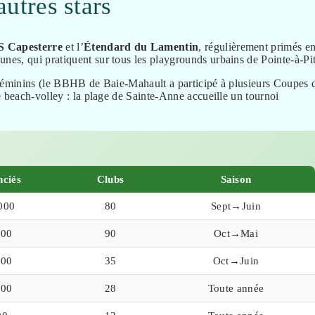
autres stars
S Capesterre
et l’
Étendard du Lamentin
, régulièrement primés e
es, qui pratiquent sur tous les playgrounds urbains de Pointe-à-Pit
s féminins (le BBHB de Baie-Mahault a participé à plusieurs Coupes 
e beach-volley : la plage de Sainte-Anne accueille un tournoi
nciés
Clubs
Saison
000
80
Sept→Juin
000
90
Oct→Mai
800
35
Oct→Juin
500
28
Toute année