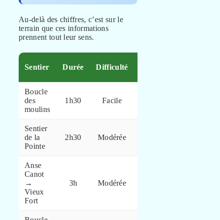
Au-delà des chiffres, c’est sur le
terrain que ces informations
prennent tout leur sens.
Point
Sentier
Durée
Difficulté
fort
Boucle
Vestiges
des
1h30
Facile
et vue sur
moulins
la baie
Sentier
Falaises
de la
2h30
Modérée
et océan
Pointe
Anse
Canot
Plage
→
3h
Modérée
déserte
Vieux
au bout
Fort
Boucle