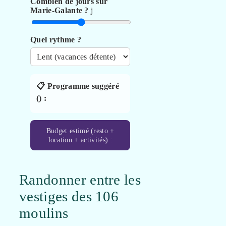
Combien de jours sur
Marie-Galante ?
j
Quel rythme ?
📋 Programme suggéré
(
) :
Budget estimé (resto +
location + activités) :
Randonner entre les
vestiges des 106
moulins