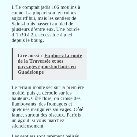
L’île comptait jadis 106 moulins à
canne. La plupart sont en ruines
aujourd’hui, mais les sentiers de
Saint-Louis passent au pied de
plusieurs d’entre eux. Une boucle
d’1h30 à 2h, accessible à pied
depuis le bourg.
Lire aussi :
Explorez la route
de la Traversée et ses
paysages époustouflants en
Guadeloupe
Le terrain monte sec sur la première
moitié, puis ça déroule sur les
hauteurs. Côté flore, on croise des
flamboyants, des fromagers et
quelques manguiers sauvages. Côté
faune, surtout des oiseaux. Parfois
un agouti si vous marchez
silencieusement.
Les sentiers sont rarement balisés