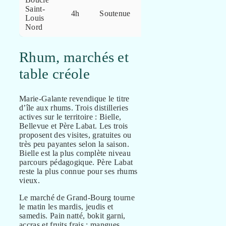
Saint-
Panorama
4h
Soutenue
Louis
360°
Nord
Rhum, marchés et
table créole
Marie-Galante revendique le titre
d’île aux rhums. Trois distilleries
actives sur le territoire : Bielle,
Bellevue et Père Labat. Les trois
proposent des visites, gratuites ou
très peu payantes selon la saison.
Bielle est la plus complète niveau
parcours pédagogique. Père Labat
reste la plus connue pour ses rhums
vieux.
Le marché de Grand-Bourg tourne
le matin les mardis, jeudis et
samedis. Pain natté, bokit garni,
accras et fruits frais : mangues,