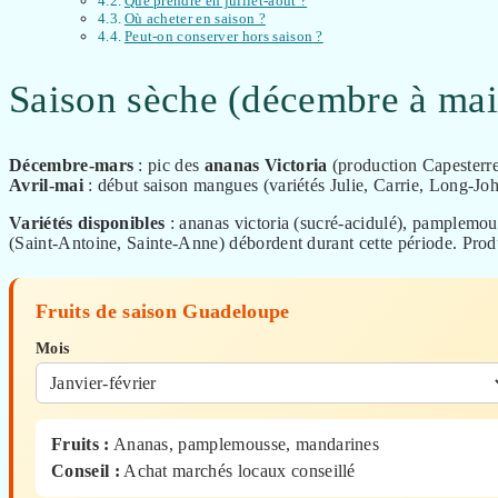
Que prendre en juillet-août ?
Où acheter en saison ?
Peut-on conserver hors saison ?
Saison sèche (décembre à mai
Décembre-mars
: pic des
ananas Victoria
(production Capesterre
Avril-mai
: début saison mangues (variétés Julie, Carrie, Long-John
Variétés disponibles
: ananas victoria (sucré-acidulé), pamplemou
(Saint-Antoine, Sainte-Anne) débordent durant cette période. Produ
Fruits de saison Guadeloupe
Mois
Fruits :
Ananas, pamplemousse, mandarines
Conseil :
Achat marchés locaux conseillé