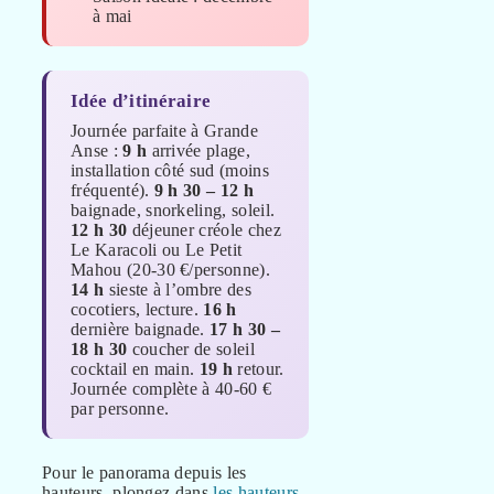
à mai
Idée d’itinéraire
Journée parfaite à Grande
Anse :
9 h
arrivée plage,
installation côté sud (moins
fréquenté).
9 h 30 – 12 h
baignade, snorkeling, soleil.
12 h 30
déjeuner créole chez
Le Karacoli ou Le Petit
Mahou (20-30 €/personne).
14 h
sieste à l’ombre des
cocotiers, lecture.
16 h
dernière baignade.
17 h 30 –
18 h 30
coucher de soleil
cocktail en main.
19 h
retour.
Journée complète à 40-60 €
par personne.
Pour le panorama depuis les
hauteurs, plongez dans
les hauteurs