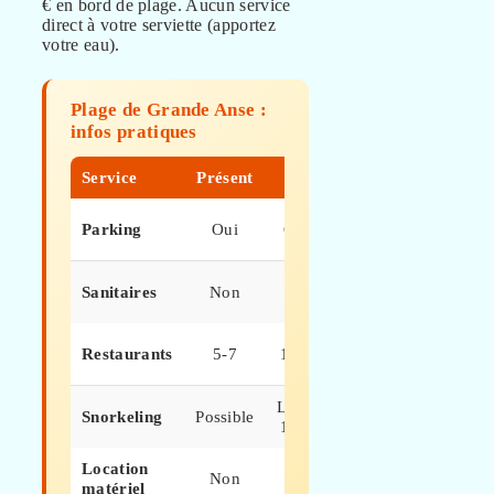
€ en bord de plage. Aucun service
direct à votre serviette (apportez
votre eau).
Plage de Grande Anse :
infos pratiques
Service
Présent
Tarif
Notes
100+
Parking
Oui
Gratuit
places
Au
Sanitaires
Non
–
restaurant
Spécialités
Restaurants
5-7
15-25 €
créoles
Location
Bord
Snorkeling
Possible
12-15 €
rochers
Location
Apportez
Non
–
matériel
le vôtre