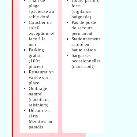
1 km de
Houle parfois
plage
forte
spacieuse au
(vigilance
sable doré
baignade)
Coucher de
Pas de poste
soleil
de secours
exceptionnel
permanent
face à la
Stationnement
mer
saturé en
Parking
haute saison
gratuit
Sargasses
(100+
occasionnelles
places)
(mars-août)
Restauration
variée sur
place
Ombrage
naturel
(cocotiers,
raisiniers)
Décor de la
série
Meurtres au
paradis