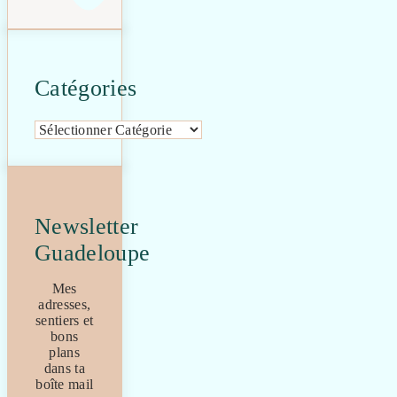
Catégories
Catégories
Newsletter
Guadeloupe
Mes
adresses,
sentiers et
bons
plans
dans ta
boîte mail