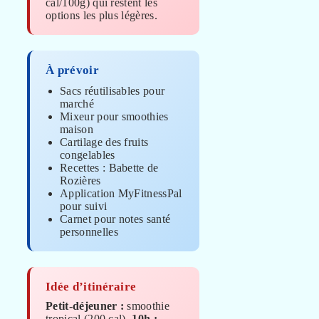
cal/100g) qui restent les
options les plus légères.
À prévoir
Sacs réutilisables pour
marché
Mixeur pour smoothies
maison
Cartilage des fruits
congelables
Recettes : Babette de
Rozières
Application MyFitnessPal
pour suivi
Carnet pour notes santé
personnelles
Idée d’itinéraire
Petit-déjeuner :
smoothie
tropical (200 cal).
10h :