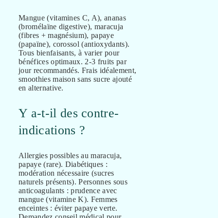
Mangue (vitamines C, A), ananas
(bromélaïne digestive), maracuja
(fibres + magnésium), papaye
(papaïne), corossol (antioxydants).
Tous bienfaisants, à varier pour
bénéfices optimaux. 2-3 fruits par
jour recommandés. Frais idéalement,
smoothies maison sans sucre ajouté
en alternative.
Y a-t-il des contre-
indications ?
Allergies possibles au maracuja,
papaye (rare). Diabétiques :
modération nécessaire (sucres
naturels présents). Personnes sous
anticoagulants : prudence avec
mangue (vitamine K). Femmes
enceintes : éviter papaye verte.
Demandez conseil médical pour