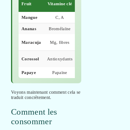
Bienfait
Fruit
Vitamine clé
Calories/100
principal
Mangue
C, A
Vue, peau
60
Ananas
Bromélaïne
Digestion
50
Stress,
Maracuja
Mg, fibres
97
transit
Recherche
Corossol
Antioxydants
66
médicale
Papaye
Papaïne
Digestion
39
Voyons maintenant comment cela se
traduit concrètement.
Comment les
consommer