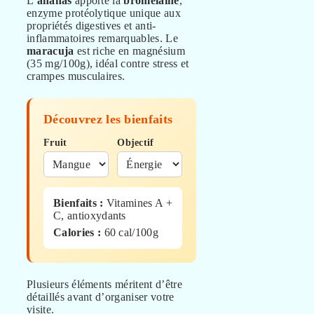
L’
ananas
apporte la
bromélaïne
,
enzyme protéolytique unique aux
propriétés digestives et anti-
inflammatoires remarquables. Le
maracuja
est riche en magnésium
(35 mg/100g), idéal contre stress et
crampes musculaires.
Découvrez les bienfaits
Fruit
Objectif
Bienfaits :
Vitamines A +
C, antioxydants
Calories :
60 cal/100g
Plusieurs éléments méritent d’être
détaillés avant d’organiser votre
visite.