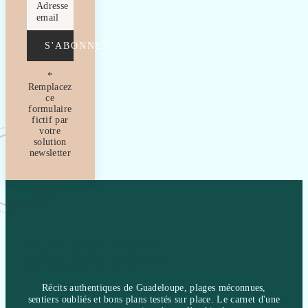
Adresse
email
S'ABONNER
*
Remplacez
ce
formulaire
fictif par
votre
solution
newsletter
GUADELOUPE-
GUADELOUPE
Récits authentiques de Guadeloupe, plages méconnues,
sentiers oubliés et bons plans testés sur place. Le carnet d'une