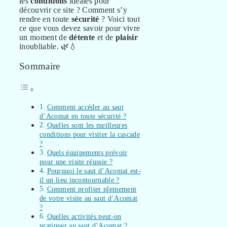
les
conditions
idéales pour
découvrir ce site ? Comment s’y
rendre en toute
sécurité
? Voici tout
ce que vous devez savoir pour vivre
un moment de
détente
et de
plaisir
inoubliable. 🌿💧
Sommaire
Comment accéder au saut
d’Acomat en toute sécurité ?
Quelles sont les meilleures
conditions pour visiter la cascade
?
Quels équipements prévoir
pour une visite réussie ?
Pourquoi le saut d’Acomat est-
il un lieu incontournable ?
Comment profiter pleinement
de votre visite au saut d’Acomat
?
Quelles activités peut-on
pratiquer au saut d’Acomat ?