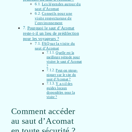
Les légendes autour du
saut d’Acomat
Conseils pour une
visite respectueuse de
l’environnement
Pourquoi le saut d’Acomat
reste-t-il un lieu de prédilection
pour les voyageurs ?
FAQ sur la visite du
saut d’Acomat
Quelle est la
meilleure période pour
visiter le saut d’Acomat
?
Peut-on pique-
niquer sur le site du
saut d’Acomat ?
Y a-t-il des
guides locaux
disponibles pour la
visite ?
Comment accéder
au saut d’Acomat
en toute sécurité ?