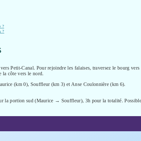
e ?
s ?
s
rs Petit-Canal. Pour rejoindre les falaises, traversez le bourg vers 
la côte vers le nord.
aurice (km 0), Souffleur (km 3) et Anse Coulonnière (km 6).
ur la portion sud (Maurice → Souffleur), 3h pour la totalité. Possibl