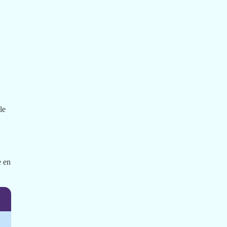
le
e en