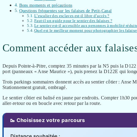
Bons moments et précautions
Questions fréquentes sur les falaises de Petit-Canal
L’escalier des esclaves est-il libre d’accès ?
Faut-il un guide pour le sentier des falaises ?
Le sentier est-il accessible aux personnes à mobilité réduit
Quel est le meilleur moment pour photographier les falaise
Comment accéder aux falaise
Depuis Pointe-à-Pitre, comptez 35 minutes par la N5 puis la D122 ve
port (panneaux « Anse Maurice »), puis prenez la D122E qui longe 
Trois parkings sommaires donnent accès au sentier côtier : Anse M
Stationnement gratuit, ombragé.
Le sentier côtier est balisé en jaune par endroits. Compter 1h30 po
aller-retour ou en boucle avec retour par la route.
🥾 Choisissez votre parcours
Distance souhaitée :