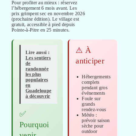
Pour profiter au mieux : réservez
l’hébergement 6 mois avant. Les
prix grimpent sec en novembre 2026
(prochaine édition). Le village est
gratuit, accessible à pied depuis
Pointe-à-Pitre en 25 minutes.
⚠️ À
Lire aussi :
Les sentiers
anticiper
de
randonnée
les plus
Hébergements
populaires
complets
en
pendant gros
Guadeloupe
événements
à découvrir
Foule sur
grands
rendez-vous
✅
Météo :
prévoir saison
Pourquoi
sèche pour
outdoor
venir