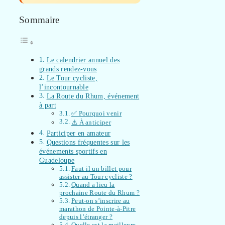
Sommaire
Le calendrier annuel des
grands rendez-vous
Le Tour cycliste,
l’incontournable
La Route du Rhum, événement
à part
✅ Pourquoi venir
⚠️ À anticiper
Participer en amateur
Questions fréquentes sur les
événements sportifs en
Guadeloupe
Faut-il un billet pour
assister au Tour cycliste ?
Quand a lieu la
prochaine Route du Rhum ?
Peut-on s’inscrire au
marathon de Pointe-à-Pitre
depuis l’étranger ?
Quelle est la meilleure