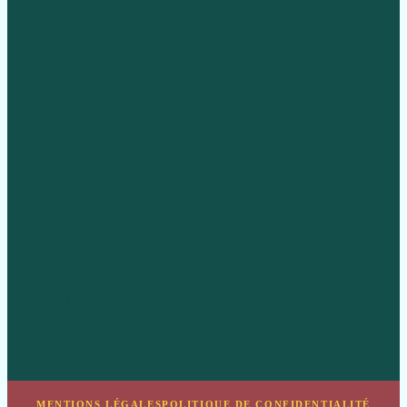
Style & Fashion
Travel & Inspiration
Wellness & Mindset
MENTIONS LÉGALES
POLITIQUE DE CONFIDENTIALITÉ