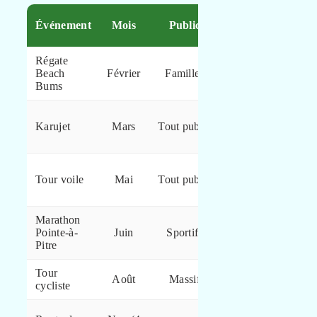
Spot
Événement
Mois
Public
conseillé
Régate
Plage
Beach
Février
Familles
Bois
Bums
Jolan
Marie-
Karujet
Mars
Tout public
Galante
départ
Port
Tour voile
Mai
Tout public
Saint-
François
Marathon
Front de
Pointe-à-
Juin
Sportifs
mer PAP
Pitre
Tour
Montée
Août
Massif
cycliste
Soufrière
Marina