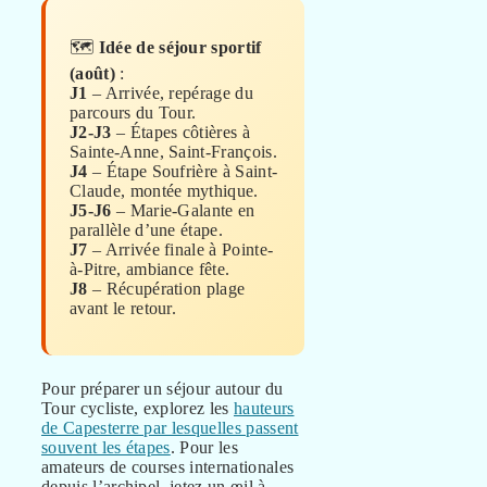
🗺️
Idée de séjour sportif
(août)
:
J1
– Arrivée, repérage du
parcours du Tour.
J2-J3
– Étapes côtières à
Sainte-Anne, Saint-François.
J4
– Étape Soufrière à Saint-
Claude, montée mythique.
J5-J6
– Marie-Galante en
parallèle d’une étape.
J7
– Arrivée finale à Pointe-
à-Pitre, ambiance fête.
J8
– Récupération plage
avant le retour.
Pour préparer un séjour autour du
Tour cycliste, explorez les
hauteurs
de Capesterre par lesquelles passent
souvent les étapes
. Pour les
amateurs de courses internationales
depuis l’archipel, jetez un œil à