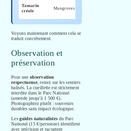
Grand
Tamarin
Toute
Mangroves
Cul-de-
créole
année
Sac
Voyons maintenant comment cela se
traduit concrètement.
Observation et
préservation
Pour une
observation
respectueuse
, restez sur les sentiers
balisés. La cueillette est strictement
interdite dans le Parc National
(amende jusqu’à 1 500 €).
Photographiez plutôt : souvenirs
durables sans impact écologique.
Les
guides naturalistes
du Parc
National (15 €/personne) identifient
avec précision et racontent