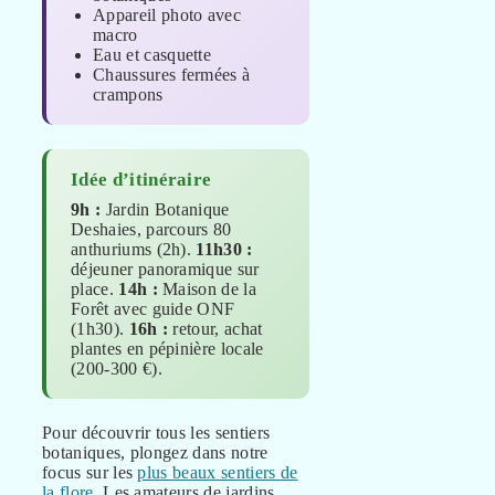
Appareil photo avec
macro
Eau et casquette
Chaussures fermées à
crampons
Idée d’itinéraire
9h :
Jardin Botanique
Deshaies, parcours 80
anthuriums (2h).
11h30 :
déjeuner panoramique sur
place.
14h :
Maison de la
Forêt avec guide ONF
(1h30).
16h :
retour, achat
plantes en pépinière locale
(200-300 €).
Pour découvrir tous les sentiers
botaniques, plongez dans notre
focus sur les
plus beaux sentiers de
la flore
. Les amateurs de jardins