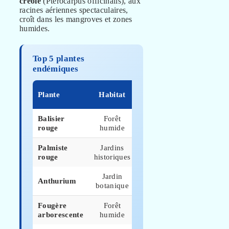
créole
(Pterocarpus officinalis), aux
racines aériennes spectaculaires,
croît dans les mangroves et zones
humides.
Top 5 plantes
endémiques
Site
Plante
Habitat
Saison
phare
Balisier
Forêt
Mars-
Trace
rouge
humide
avril
Carbet
Palmiste
Jardins
Toute
Domaine
rouge
historiques
année
Grivelière
Jardin
Toute
Anthurium
Deshaies
botanique
année
Fougère
Forêt
Toute
Maison
arborescente
humide
année
Forêt