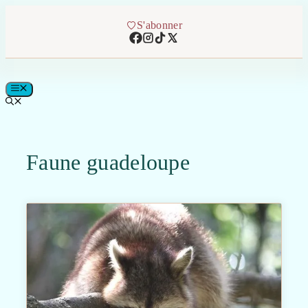
Aller
au
S'abonner
contenu
MENU
Faune guadeloupe