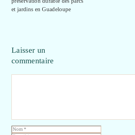
préservation durable des parcs
et jardins en Guadeloupe
Laisser un
commentaire
Commentaire
Nom